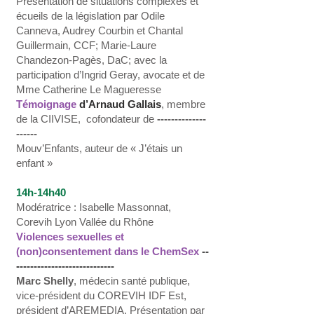
Présentation de situations complexes et
écueils de la législation par Odile
Canneva, Audrey Courbin et Chantal
Guillermain, CCF; Marie-Laure
Chandezon-Pagès, DaC; avec la
participation d’Ingrid Geray, avocate et de
Mme Catherine Le Magueresse
Témoignage
d’Arnaud Gallais
, membre
de la CIIVISE, cofondateur de
--------------
------
Mouv’Enfants, auteur de « J’étais un
enfant »
14h-14h40
Modératrice : Isabelle Massonnat,
Corevih Lyon Vallée du Rhône
Violences sexuelles et
(non)consentement dans le ChemSex
--
----------------------------
Marc Shelly
, médecin santé publique,
vice-président du COREVIH IDF Est,
président d’AREMEDIA. Présentation par