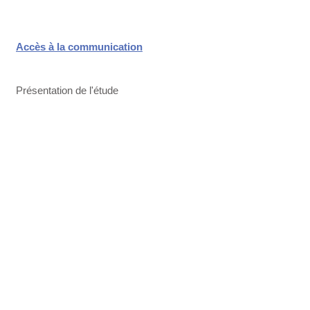
Accès à la communication
Présentation de l'étude
Accès à la table ronde
Accès à la table ronde
Accès à la communication