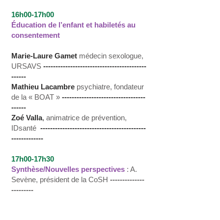
16h00-17h00
Éducation de l’enfant et habiletés au
consentement
Marie-Laure Gamet
médecin sexologue,
URSAVS
------------------------------------------
------
Mathieu Lacambre
psychiatre, fondateur
de la « BOAT »
----------------------------------
------
Zoé Valla
,
animatrice de prévention,
IDsanté
-------------------------------------------
-------------
17h00-17h30
Synthèse/Nouvelles perspectives
: A.
Sevène, président de la CoSH
--------------
---------